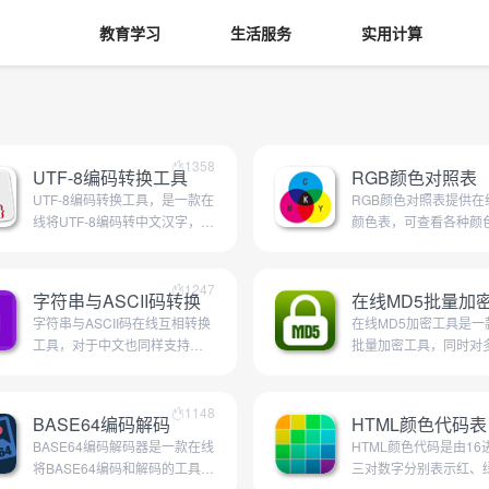
教育学习
生活服务
实用计算
1358
UTF-8编码转换工具
RGB颜色对照表
UTF-8编码转换工具，是一款在
RGB颜色对照表提供在
线将UTF-8编码转中文汉字，中
颜色表，可查看各种颜
文字符串转UTF-8编码的工具。
文名称、RGB颜色值和
值。
1247
字符串与ASCII码转换
在线MD5批量加
字符串与ASCII码在线互相转换
在线MD5加密工具是一
工具，对于中文也同样支持转
批量加密工具，同时对
换。
符串进行MD5加密，可
写/小写16位/32位md
1148
BASE64编码解码
HTML颜色代码表
BASE64编码解码器是一款在线
HTML颜色代码是由16
将BASE64编码和解码的工具，
三对数字分别表示红、