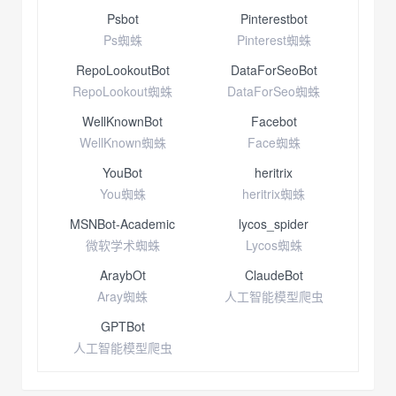
Psbot
Pinterestbot
Ps蜘蛛
Pinterest蜘蛛
RepoLookoutBot
DataForSeoBot
RepoLookout蜘蛛
DataForSeo蜘蛛
WellKnownBot
Facebot
WellKnown蜘蛛
Face蜘蛛
YouBot
heritrix
You蜘蛛
heritrix蜘蛛
MSNBot-Academic
lycos_spider
微软学术蜘蛛
Lycos蜘蛛
AraybOt
ClaudeBot
Aray蜘蛛
人工智能模型爬虫
GPTBot
人工智能模型爬虫