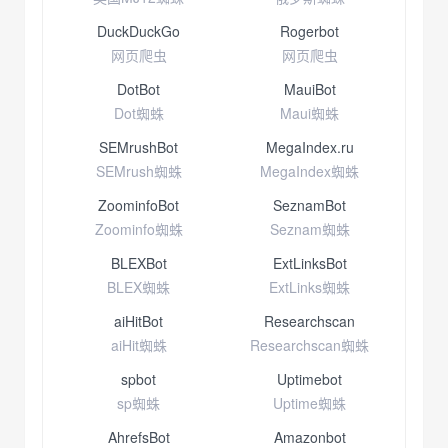
DuckDuckGo
Rogerbot
网页爬虫
网页爬虫
DotBot
MauiBot
Dot蜘蛛
Maui蜘蛛
SEMrushBot
MegaIndex.ru
SEMrush蜘蛛
MegaIndex蜘蛛
ZoominfoBot
SeznamBot
Zoominfo蜘蛛
Seznam蜘蛛
BLEXBot
ExtLinksBot
BLEX蜘蛛
ExtLinks蜘蛛
aiHitBot
Researchscan
aiHit蜘蛛
Researchscan蜘蛛
spbot
Uptimebot
sp蜘蛛
Uptime蜘蛛
AhrefsBot
Amazonbot