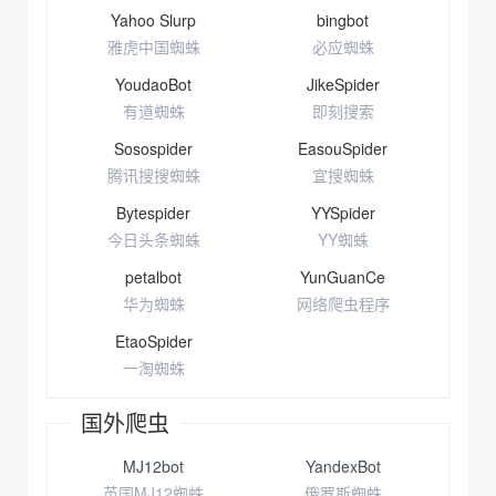
Yahoo Slurp
bingbot
雅虎中国蜘蛛
必应蜘蛛
YoudaoBot
JikeSpider
有道蜘蛛
即刻搜索
Sosospider
EasouSpider
腾讯搜搜蜘蛛
宜搜蜘蛛
Bytespider
YYSpider
今日头条蜘蛛
YY蜘蛛
petalbot
YunGuanCe
华为蜘蛛
网络爬虫程序
EtaoSpider
一淘蜘蛛
国外爬虫
MJ12bot
YandexBot
英国MJ12蜘蛛
俄罗斯蜘蛛