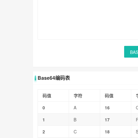
BA
Base64编码表
码值
字符
码值
0
A
16
1
B
17
2
C
18