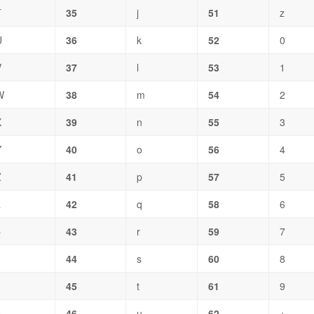
T
35
j
51
z
U
36
k
52
0
V
37
l
53
1
W
38
m
54
2
X
39
n
55
3
Y
40
o
56
4
Z
41
p
57
5
a
42
q
58
6
b
43
r
59
7
44
s
60
8
d
45
t
61
9
e
46
u
62
+