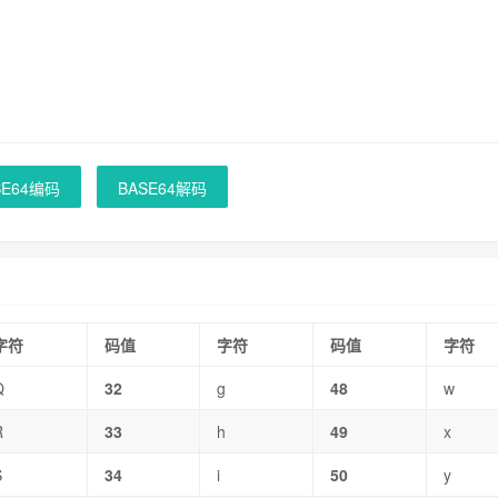
SE64编码
BASE64解码
字符
码值
字符
码值
字符
Q
32
g
48
w
R
33
h
49
x
S
34
i
50
y