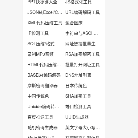
PPT快捷键大全
JS格式化工具
JSON转Excel/Csv工具
URL编码解码工具
XML代码压缩工具
聚合图床
IP检测工具
字符串与ASCII码转换
SQL压缩/格式化工具
网址链接批量生产器
录制MP3音频
RSA加密解密工具
HTML代码压缩工具
批量打开网址工具
BASE64编码解码
DNS地址列表
摩斯密码翻译器
日本传统色
中国传统色
SHA加密工具
Unicide编码转换工具
端口检测工具
百度推送工具
UUID生成器
随机密码生成器
英文字母大小写转工具
Meta标签生成工具
获取网页头部信息