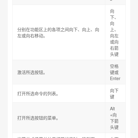
向
下、
向
分别在功能区上的各项之间向下、向上、向
上、
左或向右移动。
向左
或向
右箭
头键
空格
激活所选按钮。
键或
Enter
向下
打开所选命令的列表。
键
Alt
+向
打开所选按钮的菜单。
下箭
头键