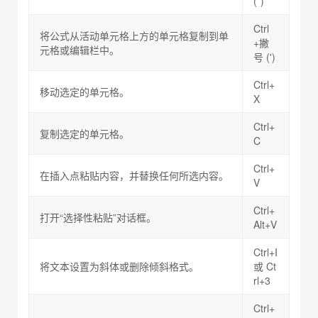
(`)
Ctrl
将公式从活动单元格上方的单元格复制到单
+撇
元格或编辑栏中。
号 (')
Ctrl+
移动选定的单元格。
X
Ctrl+
复制选定的单元格。
C
Ctrl+
在插入点粘贴内容，并替换任何所选内容。
V
Ctrl+
打开“选择性粘贴”对话框。
Alt+V
Ctrl+I
将文本设置为斜体或删除倾斜格式。
或 Ct
rl+3
Ctrl+