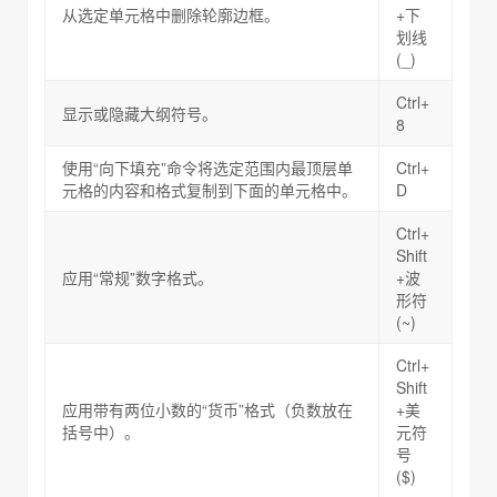
从选定单元格中删除轮廓边框。
+下
划线
(_)
Ctrl+
显示或隐藏大纲符号。
8
使用“向下填充”命令将选定范围内最顶层单
Ctrl+
元格的内容和格式复制到下面的单元格中。
D
Ctrl+
Shift
应用“常规”数字格式。
+波
形符
(~)
Ctrl+
Shift
应用带有两位小数的“货币”格式（负数放在
+美
括号中）。
元符
号
($)