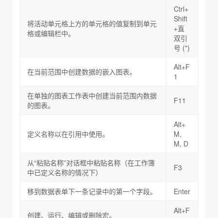
Ctrl+
Shift
将活动单元格上方的单元格的值复制到单元
+直
格或编辑栏中。
双引
号 (")
Alt+F
在当前范围中创建数据的嵌入图表。
1
在单独的图表工作表中创建当前范围内数据
F11
的图表。
Alt+
定义名称以在引用中使用。
M,
M, D
从“粘贴名称”对话框中粘贴名称（在工作簿
F3
中已定义名称的情况下）
移到数据表单下一条记录中的第一个字段。
Enter
Alt+F
创建、运行、编辑或删除宏。