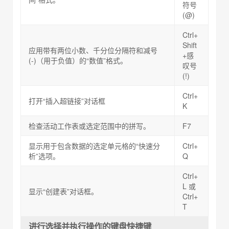
符号
(@)
Ctrl+
Shift
应用带有两位小数、千分位分隔符和减号
+感
(-)（用于负值）的“数值”格式。
叹号
(!)
Ctrl+
打开“插入超链接”对话框
K
检查活动工作表或选定范围中的拼写。
F7
显示用于包含数据的选定单元格的“快速分
Ctrl+
析”选项。
Q
Ctrl+
L 或
显示“创建表”对话框。
Ctrl+
T
进行选择并执行操作的键盘快捷键