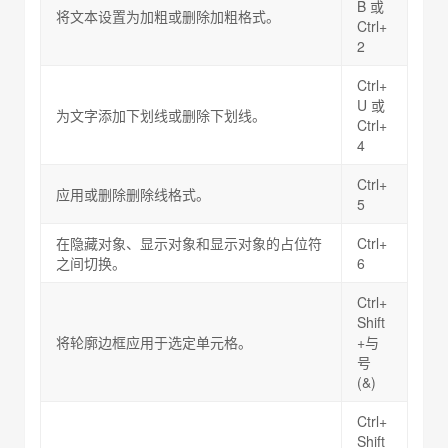
B 或
将文本设置为加粗或删除加粗格式。
Ctrl+
2
Ctrl+
U 或
为文字添加下划线或删除下划线。
Ctrl+
4
Ctrl+
应用或删除删除线格式。
5
在隐藏对象、显示对象和显示对象的占位符
Ctrl+
之间切换。
6
Ctrl+
Shift
将轮廓边框应用于选定单元格。
+与
号
(&)
Ctrl+
Shift