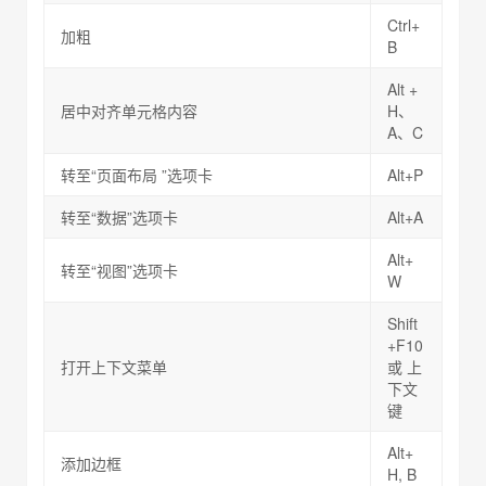
Ctrl+
加粗
B
Alt +
居中对齐单元格内容
H、
A、C
转至“页面布局 ”选项卡
Alt+P
转至“数据”选项卡
Alt+A
Alt+
转至“视图”选项卡
W
Shift
+F10
打开上下文菜单
或 上
下文
键
Alt+
添加边框
H, B