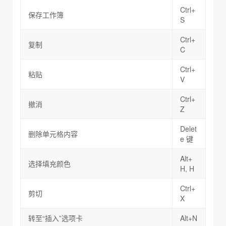
Ctrl+
保存工作簿
S
Ctrl+
复制
C
Ctrl+
粘贴
V
Ctrl+
撤消
Z
Delet
删除单元格内容
e 键
Alt+
选择填充颜色
H, H
Ctrl+
剪切
X
转至“插入”选项卡
Alt+N