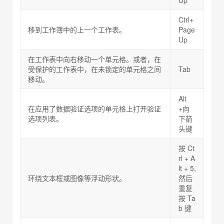
Up
Ctrl+
移到工作簿中的上一个工作表。
Page
Up
在工作表中向右移动一个单元格。或者，在
受保护的工作表中，在未锁定的单元格之间
Tab
移动。
Alt
在应用了数据验证选项的单元格上打开验证
+向
选项列表。
下箭
头键
按 Ct
rl + A
lt + 5,
环绕文本框或图像等浮动形状。
然后
重复
按 Ta
b 键