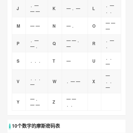
．━
．━
J
K
━ ．━
L
━ ━
．．
━ ━
M
━ ━
N
━ ．
O
━
．━
━ ━ ．
．━
P
Q
R
━ ．
━
．
．．
S
．．．
T
━
U
━
━
．．．
V
W
．━ ━
X
．．
━
━
━ ．
━ ━
Y
Z
━ ━
．．
10个数字的摩斯密码表