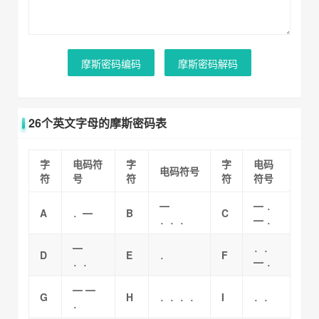
摩斯密码编码
摩斯密码解码
26个英文字母的摩斯密码表
字
电码符
字
字
电码
电码符号
符
号
符
符
符号
━
━ ．
A
．━
B
C
．．．
━ ．
━
．．
D
E
．
F
．．
━ ．
━ ━
G
H
．．．．
I
．．
．