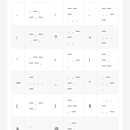
━ ━
━ ━
．━ ．
.
:
━
,
．．━
━ ．━
．．．
━
．．━
━
━ ．━
;
?
━
=
．．．
．━ ．
．．
━
━
━ ．
．━ ━
'
/
．．━
!
━ ．
━ ━ ．
．
━ ━
━
．．━
．━
━
．．．．
_
━ ．
"
．．━
━
━
．
━ ．
．．．
━ ．━
(
)
━ ━
$
━
━ ．
．━
．．━
．━
．
&
@
━ ．