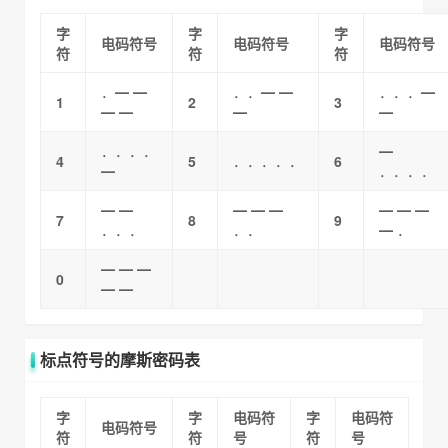
字
字
字
电码符号
电码符号
电码符号
符
符
符
．━ ━
．．━ ━
．．．━
1
2
3
━ ━
━
━
．．．．
━
4
5
．．．．．
6
━
．．．．
━ ━
━ ━ ━
━ ━ ━
7
8
9
．．．
．．
━ ．
━ ━ ━
0
━ ━
标点符号的摩斯密码表
字
字
电码符
字
电码符
电码符号
符
符
号
符
号