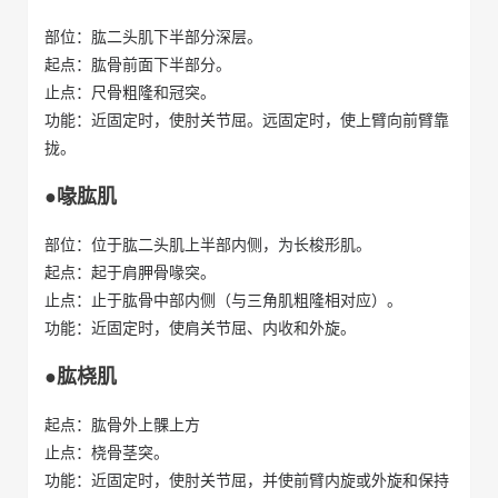
部位：肱二头肌下半部分深层。
起点：肱骨前面下半部分。
止点：尺骨粗隆和冠突。
功能：近固定时，使肘关节屈。远固定时，使上臂向前臂靠
拢。
●喙肱肌
部位：位于肱二头肌上半部内侧，为长梭形肌。
起点：起于肩胛骨喙突。
止点：止于肱骨中部内侧（与三角肌粗隆相对应）。
功能：近固定时，使肩关节屈、内收和外旋。
●肱桡肌
起点：肱骨外上髁上方
止点：桡骨茎突。
功能：近固定时，使肘关节屈，并使前臂内旋或外旋和保持