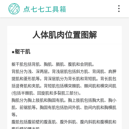
人体肌肉位置图解
●躯干肌
躯干肌包括背肌、胸肌、膈肌、腹肌和会阴肌。
背肌分为浅、深两层。背浅层肌包括斜方肌、背阔肌、肩胛
提肌和菱形肌等。背深层肌分为背长肌和背短肌。背长肌包
括竖脊肌和夹肌。背短肌包括横突棘肌、棘间肌和横突间肌
(包括半棘肌、回旋肌和多裂肌三部分)。
胸肌分为胸上肢肌和胸固有肌。胸上肢肌包括胸大肌、胸小
肌、前锯肌等。胸固有肌包括肋间外肌、肋间内肌和胸横肌
等。
腹肌包括腹前壁的腹直肌、腹外斜肌、腹内斜肌和腹横肌和
腹后壁的腰方肌。