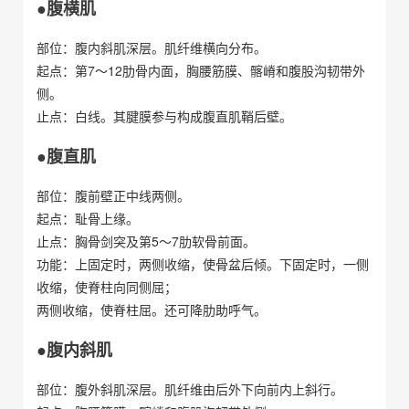
●腹横肌
部位：腹内斜肌深层。肌纤维横向分布。
起点：第7～12肋骨内面，胸腰筋膜、髂嵴和腹股沟韧带外
侧。
止点：白线。其腱膜参与构成腹直肌鞘后壁。
●腹直肌
部位：腹前壁正中线两侧。
起点：耻骨上缘。
止点：胸骨剑突及第5～7肋软骨前面。
功能：上固定时，两侧收缩，使骨盆后倾。下固定时，一侧
收缩，使脊柱向同侧屈；
两侧收缩，使脊柱屈。还可降肋助呼气。
●腹内斜肌
部位：腹外斜肌深层。肌纤维由后外下向前内上斜行。