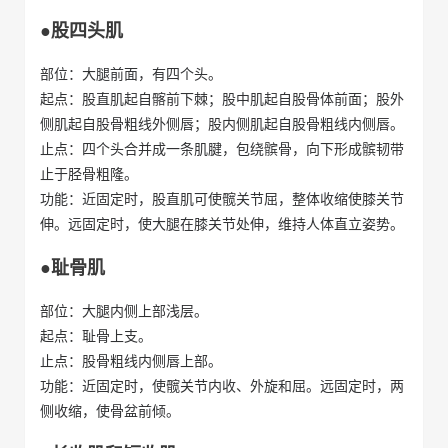
●股四头肌
部位：大腿前面，有四个头。
起点：股直肌起自髂前下棘；股中肌起自股骨体前面；股外
侧肌起自股骨粗线外侧唇；股内侧肌起自股骨粗线内侧唇。
止点：四个头合并成一条肌腱，包绕髌骨，向下形成髌韧带
止于胫骨粗隆。
功能：近固定时，股直肌可使髋关节屈，整体收缩使膝关节
伸。远固定时，使大腿在膝关节处伸，维持人体直立姿势。
●耻骨肌
部位：大腿内侧上部浅层。
起点：耻骨上支。
止点：股骨粗线内侧唇上部。
功能：近固定时，使髋关节内收、外旋和屈。远固定时，两
侧收缩，使骨盆前倾。