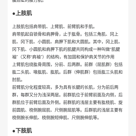
●上肢肌
上肢肌包括肩带肌、上臂肌、前臂肌和手肌。
肩带肌起自锁骨和肩胛骨，止于肱骨。包括三角肌、冈上
肌、冈下肌、小圆肌、肩胛下肌和大圆肌。其中，冈上肌、
冈下肌、小圆肌和肩胛下肌的肌腱共同构成一种叫做“肌腱
袖”（又称“肩袖”）的结构，有加固和保护肩关节的作用
上臂肌包绕肱骨周围，分前、后两群。前群（屈肌群）包括
肱二头肌、喙肱肌、肱肌。后群（伸肌群）包括肱三头肌和
肘肌。
前臂肌分化程度较高，多为具有长腱的长肌，分为前后两
群，每群又分为浅深两层。前群肌位于前臂前面及内侧，后
群肌位于前臂后面及外侧。前群肌的浅层主要有肱桡肌、旋
前圆肌、桡侧腕屈肌、尺侧腕屈肌等。后群肌的浅层主要有
桡侧腕长伸肌、桡侧腕短伸肌、尺侧腕伸肌等。
●下肢肌