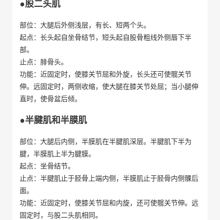
●股二头肌
部位：大腿后外侧浅层，有长、短两个头。
起点：长头起自坐骨结节，短头起自股骨粗线外侧唇下半
部。
止点：腓骨头。
功能：近固定时，使膝关节屈和外旋，长头还可使髋关节
伸。远固定时，两侧收缩，使大腿在膝关节处屈；当小腿伸
直时，使骨盆后倾。
●半腱肌和半膜肌
部位：大腿后内侧，半膜肌在半腱肌深层。半腱肌下半为
腱，半膜肌上半为腱膜。
起点：坐骨结节。
止点：半腱肌止于胫骨上端内侧，半膜肌止于胫骨内侧髁后
面。
功能：近固定时，使膝关节屈和内旋，还可使髋关节伸。远
固定时，与股二头肌相同。