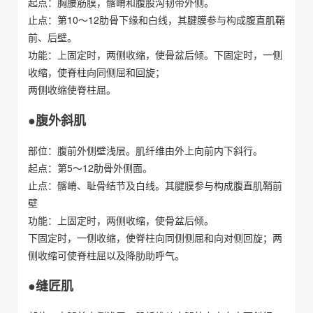
起点：胸腰筋膜，髂嵴和腹股沟韧带外侧。
止点：第10～12肋骨下缘和白线，其腱膜参与构成腹直肌鞘
前、后壁。
功能：上固定时，两侧收缩，使骨盆后倾。下固定时，一侧
收缩，使脊柱向同侧屈和回旋；
两侧收缩使脊柱屈。
●腹外斜肌
部位：腹前外侧壁浅层。肌纤维由外上向前内下斜行。
起点：第5～12肋骨外侧面。
止点：髂嵴、耻骨结节及白线。其腱膜参与构成腹直肌鞘前
壁
功能：上固定时，两侧收缩，使骨盆后倾。
下固定时，一侧收缩，使脊柱向同侧侧屈和向对侧回旋；两
侧收缩可使脊柱屈以及降肋助呼气。
●缝匠肌