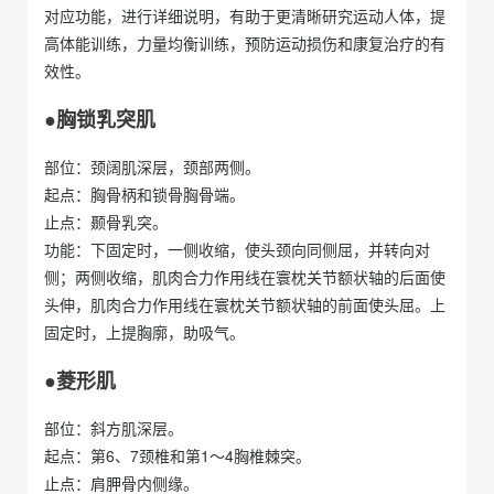
对应功能，进行详细说明，有助于更清晰研究运动人体，提
高体能训练，力量均衡训练，预防运动损伤和康复治疗的有
效性。
●胸锁乳突肌
部位：颈阔肌深层，颈部两侧。
起点：胸骨柄和锁骨胸骨端。
止点：颞骨乳突。
功能：下固定时，一侧收缩，使头颈向同侧屈，并转向对
侧；两侧收缩，肌肉合力作用线在寰枕关节额状轴的后面使
头伸，肌肉合力作用线在寰枕关节额状轴的前面使头屈。上
固定时，上提胸廓，助吸气。
●菱形肌
部位：斜方肌深层。
起点：第6、7颈椎和第1～4胸椎棘突。
止点：肩胛骨内侧缘。