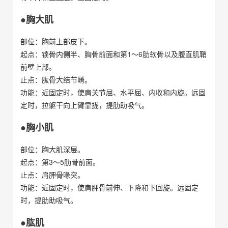
●胸大肌
部位：胸前上部皮下。
起点：锁骨内侧半、胸骨前面和第1～6肋软骨以及腹直肌鞘
前壁上部。
止点：肱骨大结节嵴。
功能：近固定时，使肩关节屈、水平屈、内收和内旋。远固
定时，拉躯干向上臂靠拢，提肋助吸气。
●胸小肌
部位：胸大肌深层。
起点：第3～5肋骨前面。
止点：肩胛骨喙突。
功能：近固定时，使肩胛骨前伸、下降和下回旋。远固定
时，提肋助吸气。
●肱肌