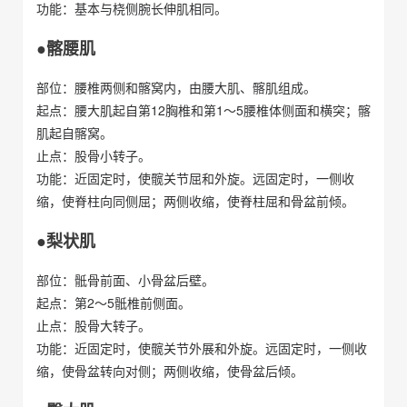
功能：基本与桡侧腕长伸肌相同。
●髂腰肌
部位：腰椎两侧和髂窝内，由腰大肌、髂肌组成。
起点：腰大肌起自第12胸椎和第1～5腰椎体侧面和横突；髂
肌起自髂窝。
止点：股骨小转子。
功能：近固定时，使髋关节屈和外旋。远固定时，一侧收
缩，使脊柱向同侧屈；两侧收缩，使脊柱屈和骨盆前倾。
●梨状肌
部位：骶骨前面、小骨盆后壁。
起点：第2～5骶椎前侧面。
止点：股骨大转子。
功能：近固定时，使髋关节外展和外旋。远固定时，一侧收
缩，使骨盆转向对侧；两侧收缩，使骨盆后倾。