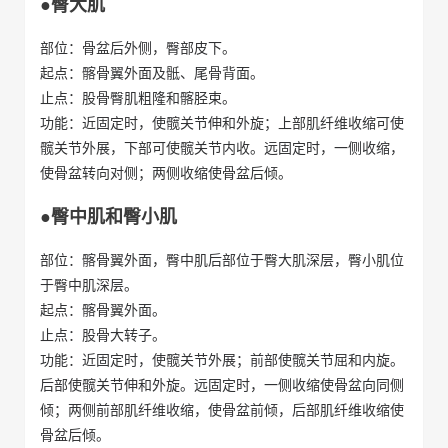
●臀大肌
部位：骨盆后外侧，臀部皮下。
起点：髂骨翼外面及骶、尾骨背面。
止点：股骨臀肌粗隆和髂胫束。
功能：近固定时，使髋关节伸和外旋；上部肌纤维收缩可使
髋关节外展，下部可使髋关节内收。远固定时，一侧收缩，
使骨盆转向对侧；两侧收缩使骨盆后倾。
●臀中肌和臀小肌
部位：髂骨翼外面，臀中肌后部位于臀大肌深层，臀小肌位
于臀中肌深层。
起点：髂骨翼外面。
止点：股骨大转子。
功能：近固定时，使髋关节外展；前部使髋关节屈和内旋。
后部使髋关节伸和外旋。远固定时，一侧收缩使骨盆向同侧
倾；两侧前部肌纤维收缩，使骨盆前倾，后部肌纤维收缩使
骨盆后倾。