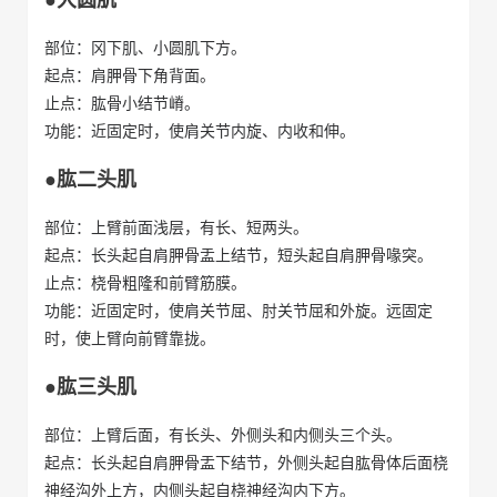
部位：冈下肌、小圆肌下方。
起点：肩胛骨下角背面。
止点：肱骨小结节嵴。
功能：近固定时，使肩关节内旋、内收和伸。
●肱二头肌
部位：上臂前面浅层，有长、短两头。
起点：长头起自肩胛骨盂上结节，短头起自肩胛骨喙突。
止点：桡骨粗隆和前臂筋膜。
功能：近固定时，使肩关节屈、肘关节屈和外旋。远固定
时，使上臂向前臂靠拢。
●肱三头肌
部位：上臂后面，有长头、外侧头和内侧头三个头。
起点：长头起自肩胛骨盂下结节，外侧头起自肱骨体后面桡
神经沟外上方，内侧头起自桡神经沟内下方。