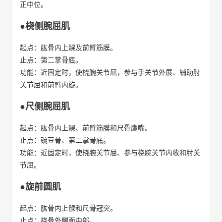
正中位。
●桡侧腕屈肌
起点：肱骨内上髁及前臂筋膜。
止点：第二掌骨底。
功能：近固定时，使桡腕关节屈，参与手关节外展、辅助肘
关节屈和前臂内旋。
●尺侧腕屈肌
起点：肱骨内上髁、前臂筋膜和尺骨鹰嘴。
止点：豌豆骨、第二掌骨底。
功能：近固定时，使桡腕关节屈、参与桡腕关节内收和肘关
节屈。
●旋前圆肌
起点：肱骨内上髁和尺骨冠突。
止点：桡骨外侧面中部。