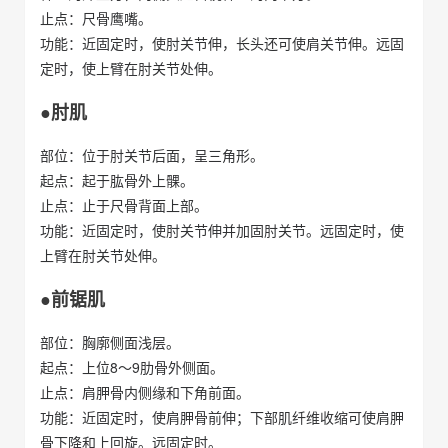
止点：尺骨鹰嘴。
功能：近固定时，使肘关节伸，长头还可使肩关节伸。远固
定时，使上臂在肘关节处伸。
●肘肌
部位：位于肘关节后面，呈三角形。
起点：起于肱骨外上髁。
止点：止于尺骨背面上部。
功能：近固定时，使肘关节伸并加固肘关节。远固定时，使
上臂在肘关节处伸。
●前锯肌
部位：胸廓侧面浅层。
起点：上位8～9肋骨外侧面。
止点：肩胛骨内侧缘和下角前面。
功能：近固定时，使肩胛骨前伸；下部肌纤维收缩可使肩胛
骨下降和上回旋。远固定时。