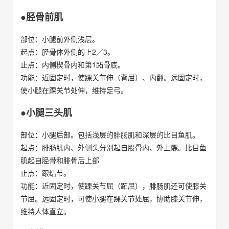
●胫骨前肌
部位：小腿前外侧浅层。
起点：胫骨体外侧的上2／3。
止点：内侧楔骨内和第1跖骨底。
功能：近固定时，使踝关节伸（背屈）、内翻。远固定时，
使小腿在踝关节处伸，维持足弓。
●小腿三头肌
部位：小腿后部。包括浅层的腓肠肌和深层的比目鱼肌。
起点：腓肠肌内、外侧头分别起自股骨内、外上髁。比目鱼
肌起自胫骨和腓骨后上部
止点：跟结节。
功能：近固定时，使踝关节屈（跖屈），腓肠肌还可使膝关
节屈。远固定时，可使小腿在踝关节处屈，协助膝关节伸，
维持人体直立。