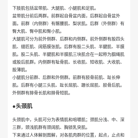
下肢肌包括盆带肌、大腿肌、小腿肌和足肌。
盆带肌分前后两群。前群起自骨盆内面，后群起自骨盆外
面。前群（内侧群）有髂腰肌、梨状肌。后群（外侧群）有
臀大肌、臀中肌和臀小肌。
大腿肌可分为前外侧群、后群和内侧群。前外侧群有股四头
肌、缝匠肌、阔筋膜张肌。后群有股二头肌、半腱肌、半膜
肌。股二头肌、半腱肌和半膜肌三块肌合在一起称为腘绳肌
或股后肌群。内侧群有耻骨肌、长收肌、短收肌、大收肌、
股薄肌。
小腿肌分前群、后群和外侧群。前群有胫骨前肌、趾长伸
肌。后群有小腿三头肌、趾长屈肌、跚长屈肌、胫骨后肌。
外侧群有腓骨长肌和腓骨短肌。
●头颈肌
头颈肌中，头肌可分为表情肌和咀嚼肌；颈肌分浅、中、深
三群，颈浅肌群有颈阔肌、胸锁乳突肌。
下来通过人体解剖图解，对各肌肉群的位置，起点，止点和