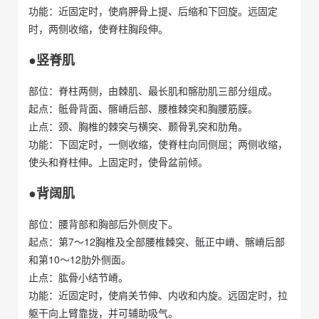
功能：近固定时，使肩胛骨上提、后缩和下回旋。远固定
时，两侧收缩，使脊柱胸段伸。
●竖脊肌
部位：脊柱两侧，由棘肌、最长肌和髂肋肌三部分组成。
起点：骶骨背面、髂嵴后部、腰椎棘突和胸腰筋膜。
止点：颈、胸椎的棘突与横突、颞骨乳突和肋角。
功能：下固定时，一侧收缩，使脊柱向同侧屈；两侧收缩，
使头和脊柱伸。上固定时，使骨盆前倾。
●背阔肌
部位：腰背部和胸部后外侧皮下。
起点：第7～12胸椎及全部腰椎棘突、骶正中嵴、髂嵴后部
和第10～12肋外侧面。
止点：肱骨小结节嵴。
功能：近固定时，使肩关节伸、内收和内旋。远固定时，拉
躯干向上臂靠拢，并可辅助吸气。