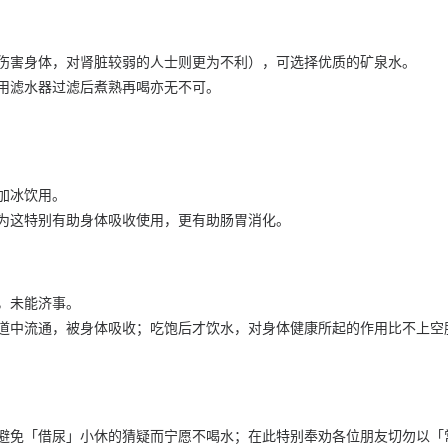
伤害身体，对肾脏较弱的人士则更为不利），可选择优质的矿泉水。
用滤水器过滤后煮熟再喝亦无不可。
加冰饮用。
为这特别有助身体吸收使用，更有助肠胃消化。
，未能济事。
道中流通，被身体吸收；吃饱后才饮水，对身体健康所起的作用比不上空
避免「借尿」小休的猜疑而宁愿不喝水；在此特别奉劝各位朋友切勿以「