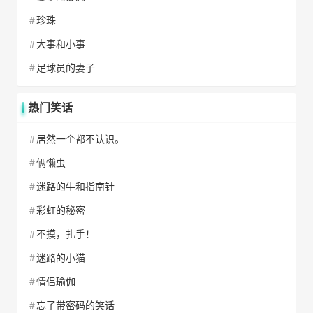
珍珠
大事和小事
足球员的妻子
热门笑话
居然一个都不认识。
俩懒虫
迷路的牛和指南针
彩虹的秘密
不摸，扎手！
迷路的小猫
情侣瑜伽
忘了带密码的笑话