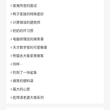
匪夷所思的面试
鸭子家族的特殊爱好
计算错误的建筑师
奶奶的坏习惯
电脑修理店的搞笑事
天才数学家的可爱糗事
熊猫去大象家里做客
同样···
钓到了一块鲨鱼
搞笑的塑料袋
最大的心愿
彪悍滴老婆大银系列