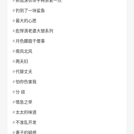
把我泳衣带子再系紧一点
钓到了一块鲨鱼
最大的心愿
彪悍滴老婆大银系列
月色朦胧干傻事
南风北风
两夫妇
代替丈夫
怕你伤害我
分 歧
情急之举
太太的味道
不准乱开发
妻子的疑惑