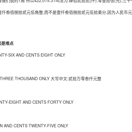
替我们说的1角 所以422,015.31叫法为:肆佰贰拾贰(仟),零壹拾伍(元),三
仟叁佰捌拾贰元伍角整,而不是壹仟叁佰捌拾贰元伍拾美分,因为人民币
面是难点
TY-SIX AND CENTS EIGHT ONLY
ND THREE THOUSAND ONLY 大写中文:贰拾万零叁仟元整
NTY-EIGHT AND CENTS FORTY ONLY
N AND CENTS TWENTY-FIVE ONLY