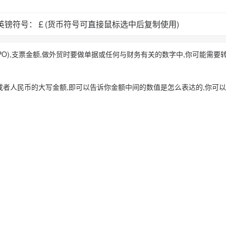
英镑符号：￡(货币符号可直接鼠标选中后复制使用)
单(PO),支票金额,做外贸时要做单据或任何与财务有关的数字中,你可能需要
或者人民币的大写金额,即可以告诉你金额中间的数值是怎么表达的,你可