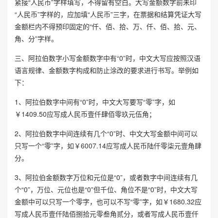
紧接“人民币”字样填写，不得留有空白。大写金额数字前未印
“人民币”字样的，应加填“人民币”三字，在票据和结算凭证大写
金额栏内不得预印固定的“仟、佰、拾、万、仟、佰、拾、元、
角、分”字样。
三、阿拉伯数字小写金额数字中有“0”时，中文大写应按照汉语
语言规律、金额数字构成和防止涂改的要求进行书写。举例如
下：
1、阿拉伯数字中间有“0”时，中文大写要写“零”字，如
￥1409.50应写成人民币壹仟肆佰零玖元伍角；
2、阿拉伯数字中间连续有几个“0”时、中文大写金额中间可以
只写一个“零”字，如￥6007.14应写成人民币陆仟零柒元壹角肆
分。
3、阿拉伯金额数字万位和元位是“0”，或者数字中间连续有几
个“0”，万位、元位也是“0”但千位、角位不是“0”时，中文大写
金额中可以只写一个零字，也可以不写“零”字，如￥1680.32应
写成人民币壹仟陆佰捌拾元零叁角贰分，或者写成人民币壹仟