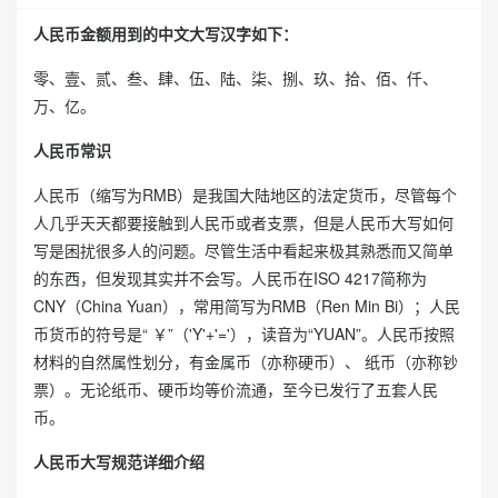
人民币金额用到的中文大写汉字如下：
零、壹、贰、叁、肆、伍、陆、柒、捌、玖、拾、佰、仟、
万、亿。
人民币常识
人民币（缩写为RMB）是我国大陆地区的法定货币，尽管每个
人几乎天天都要接触到人民币或者支票，但是人民币大写如何
写是困扰很多人的问题。尽管生活中看起来极其熟悉而又简单
的东西，但发现其实并不会写。人民币在ISO 4217简称为
CNY（China Yuan），常用简写为RMB（Ren Min Bi）；人民
币货币的符号是“ ￥”（'Y'+'='），读音为“YUAN”。人民币按照
材料的自然属性划分，有金属币（亦称硬币）、 纸币（亦称钞
票）。无论纸币、硬币均等价流通，至今已发行了五套人民
币。
人民币大写规范详细介绍