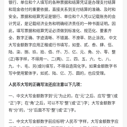
银行、单位和个人填写的各种票据和结算凭证是办理支付结算
和现金收付的重要依据，直接关系到支付结算的准确、及时和
安全。票据和结算凭证是银行、单位和个人凭以记载账务的会
计凭证，是记载经济业务和明确经济责任的一种书面证明。因
此，填写票据和结算凭证必须做到标准化、规范化、要素齐
全、数字正确、字迹清晰、不错漏、不潦草、防止涂改。 中文
大写金额数字应用正楷或行书填写，如壹、贰、叁、肆、伍、
陆、柒、捌、玖、拾、佰、仟、万、亿、元、角、分、零、整
(正)等字样，不得用一、二(两)、三、四、五、六、七、八、
九、十、毛、另(或0)填写，不得自造简化字。如果金额数字书
写中使用繁体字，如贰、陆、亿、万、圆的，也应受理。
人民币大写的正确写法还应注意以下几项：
一、中文大写金额数字到“元”为止的，在“元”之后、应写“整”(或
“正”)字；在“角”之后，可以不写“整”(或“正”)字；大写金额数字
有“分”的，“分”后面不写“整”(或“正”)字。
二、中文大写金额数字前应标明“人民币”字样，大写金额数字应