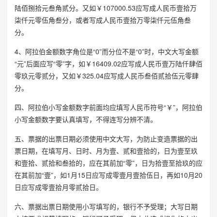
陆佰捌拾元叁角贰分。又如￥107000.53应写成人民币壹拾万
柒仟元零伍角叁分，或者写成人民币壹拾万零柒仟元伍角叁
分。
4、阿拉伯金额数字角位是“0”而分位不是“0”时，中文大写金额
“元”后面应写“零”字，如￥16409.02应写成人民币壹万陆仟肆佰
零玖元零贰分，又如￥325.04应写成人民币叁佰贰拾伍元零肆
分。
四、阿拉伯小写金额数字前面均应填写人民币符号“￥”，阿拉伯
小写金额数字要认真填写，不得连写分辨不清。
五、票据的出票日期必须使用中文大写，为防止变造票据的出
票日期，在填写月、日时、月为壹、贰和壹拾的，日为壹至玖
和壹拾、贰拾和叁拾的，应在其前加“零”，日为拾壹至拾玖的应
在其前加“壹”，如1月15日应写成零壹月壹拾伍日，再如10月20
日应写成零壹拾月零贰拾日。
六、票据出票日期使用小写填写的，银行不予受理；大写日期