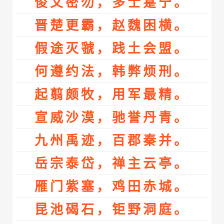
俊乂密勿，多士寔宁。
晋楚更霸，赵魏困横。
假途灭虢，践土会盟。
何遵约法，韩弊烦刑。
起翦颇牧，用军最精。
宣威沙漠，驰誉丹青。
九州禹迹，百郡秦并。
岳宗泰岱，禅主云亭。
雁门紫塞，鸡田赤城。
昆池碣石，钜野洞庭。