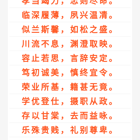
孝当竭力，忠则尽命。
临深履薄，夙兴温凊。
似兰斯馨，如松之盛。
川流不息，渊澄取映。
容止若思，言辞安定。
笃初诚美，慎终宜令。
荣业所基，籍甚无竟。
学优登仕，摄职从政。
存以甘棠，去而益咏。
乐殊贵贱，礼别尊卑。