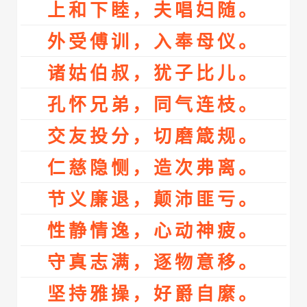
上和下睦，夫唱妇随。
外受傅训，入奉母仪。
诸姑伯叔，犹子比儿。
孔怀兄弟，同气连枝。
交友投分，切磨箴规。
仁慈隐恻，造次弗离。
节义廉退，颠沛匪亏。
性静情逸，心动神疲。
守真志满，逐物意移。
坚持雅操，好爵自縻。