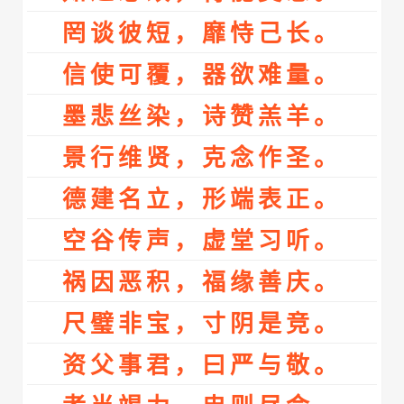
罔谈彼短，靡恃己长。
信使可覆，器欲难量。
墨悲丝染，诗赞羔羊。
景行维贤，克念作圣。
德建名立，形端表正。
空谷传声，虚堂习听。
祸因恶积，福缘善庆。
尺璧非宝，寸阴是竞。
资父事君，曰严与敬。