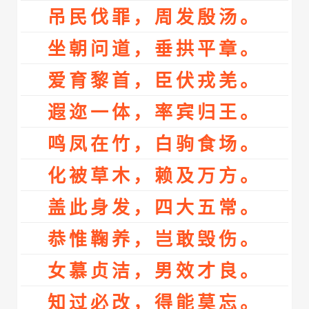
吊民伐罪，周发殷汤。
坐朝问道，垂拱平章。
爱育黎首，臣伏戎羌。
遐迩一体，率宾归王。
鸣凤在竹，白驹食场。
化被草木，赖及万方。
盖此身发，四大五常。
恭惟鞠养，岂敢毁伤。
女慕贞洁，男效才良。
知过必改，得能莫忘。