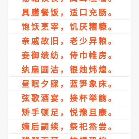
具膳餐饭，适口充肠。
饱饫烹宰，饥厌糟糠。
亲戚故旧，老少异粮。
妾御绩纺，侍巾帷房。
纨扇圆洁，银烛炜煌。
昼眠夕寐，蓝笋象床。
弦歌酒宴，接杯举觞。
矫手顿足，悦豫且康。
嫡后嗣续，祭祀烝尝。