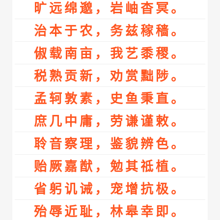
旷远绵邈，岩岫杳冥。
治本于农，务兹稼穑。
俶载南亩，我艺黍稷。
税熟贡新，劝赏黜陟。
孟轲敦素，史鱼秉直。
庶几中庸，劳谦谨敕。
聆音察理，鉴貌辨色。
贻厥嘉猷，勉其祗植。
省躬讥诫，宠增抗极。
殆辱近耻，林皋幸即。