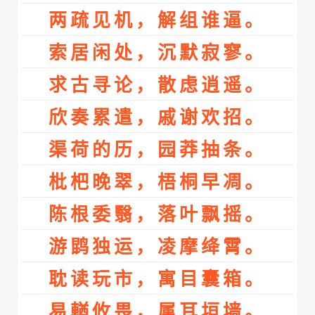
两疏见机，解组谁逼。
索居闲处，沉默寂寥。
求古寻论，散虑逍遥。
欣奏累遣，戚谢欢招。
渠荷的历，园莽抽条。
枇杷晚翠，梧桐早凋。
陈根委翳，落叶飘摇。
游鹍独运，凌摩绛霄。
耽读玩市，寓目囊箱。
易輶攸畏，属耳垣墙。