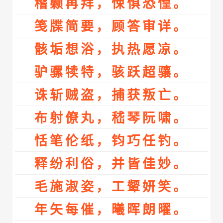
稽颡再拜，悚惧恐惶。
笺牒简要，顾答审详。
骸垢想浴，执热愿凉。
驴骡犊特，骇跃超骧。
诛斩贼盗，捕获叛亡。
布射僚丸，嵇琴阮啸。
恬笔伦纸，钧巧任钓。
释纷利俗，并皆佳妙。
毛施淑姿，工颦妍笑。
年矢每催，曦晖朗曜。