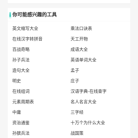
你可能感兴趣的工具
英文缩写大全
乘法口诀表
在线汉字转拼音
天工开物
百战奇略
成语大全
孙子兵法
英语单词大全
造句大全
孟子
明史
庄子
在线组词
汉语字典-在线查字
元素周期表
名人名言大全
中庸
三字经
资治通鉴
十万个为什么大全
孙膑兵法
战国策