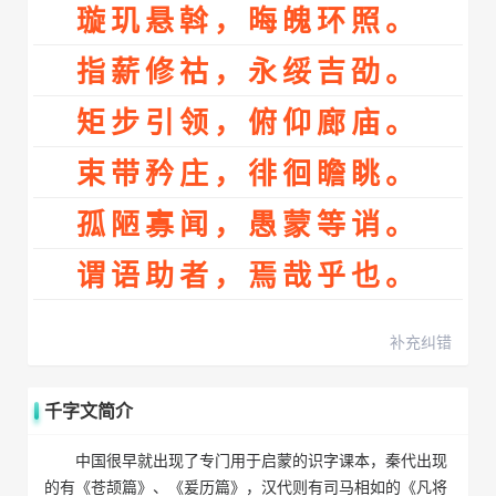
璇玑悬斡，晦魄环照。
指薪修祜，永绥吉劭。
矩步引领，俯仰廊庙。
束带矜庄，徘徊瞻眺。
孤陋寡闻，愚蒙等诮。
谓语助者，焉哉乎也。
补充纠错
千字文简介
中国很早就出现了专门用于启蒙的识字课本，秦代出现
的有《苍颉篇》、《爰历篇》，汉代则有司马相如的《凡将