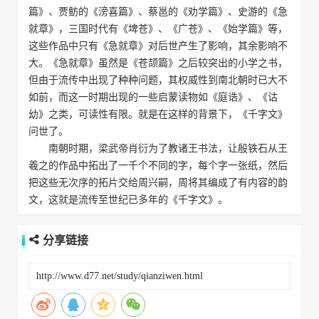
篇》、贾鲂的《滂喜篇》、蔡邕的《劝学篇》、史游的《急
就章》，三国时代有《埤苍》、《广苍》、《始学篇》等，
这些作品中只有《急就章》对后世产生了影响，其余影响不
大。《急就章》虽然是《苍颉篇》之后较突出的小学之书，
但由于流传中出现了种种问题，其权威性到南北朝时已大不
如前，而这一时期出现的一些启蒙读物如《庭诰》、《诂
幼》之类，可读性有限。就是在这样的背景下，《千字文》
问世了。
南朝时期，梁武帝肖衍为了教诸王书法，让殷铁石从王
羲之的作品中拓出了一千个不同的字，每个字一张纸，然后
把这些无次序的拓片交给周兴嗣，周将其编成了有内容的韵
文，这就是流传至世纪已多年的《千字文》。
分享链接