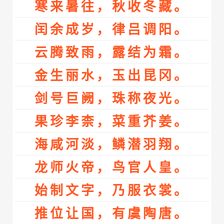
寒来暑往，秋收冬藏。
闰余成岁，律吕调阳。
云腾致雨，露结为霜。
金生丽水，玉出昆冈。
剑号巨阙，珠称夜光。
果珍李柰，菜重芥姜。
海咸河淡，鳞潜羽翔。
龙师火帝，鸟官人皇。
始制文字，乃服衣裳。
推位让国，有虞陶唐。