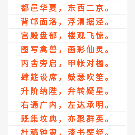
都邑华夏，东西二京。
背邙面洛，浮渭据泾。
宫殿盘郁，楼观飞惊。
图写禽兽，画彩仙灵。
丙舍旁启，甲帐对楹。
肆筵设席，鼓瑟吹笙。
升阶纳陛，弁转疑星。
右通广内，左达承明。
既集坟典，亦聚群英。
杜稿钟隶，漆书壁经。