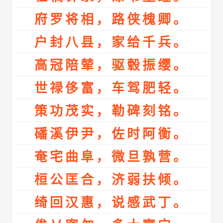
府罗将相，路侠槐卿。
户封八县，家给千兵。
高冠陪辇，驱毂振缨。
世禄侈富，车驾肥轻。
策功茂实，勒碑刻铭。
磻溪伊尹，佐时阿衡。
奄宅曲阜，微旦孰营。
桓公匡合，济弱扶倾。
绮回汉惠，说感武丁。