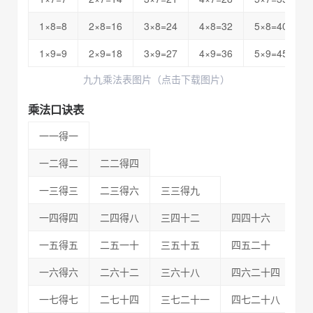
1×8=8
2×8=16
3×8=24
4×8=32
5×8=40
1×9=9
2×9=18
3×9=27
4×9=36
5×9=45
九九乘法表图片（点击下载图片）
乘法口诀表
一一得一
一二得二
二二得四
一三得三
二三得六
三三得九
一四得四
二四得八
三四十二
四四十六
一五得五
二五一十
三五十五
四五二十
五
一六得六
二六十二
三六十八
四六二十四
五
一七得七
二七十四
三七二十一
四七二十八
五